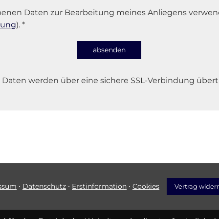
ebenen Daten zur Bearbeitung meines Anliegens verwen
rung
). *
absenden
 Daten werden über eine sichere SSL-Verbindung übert
·
·
·
ssum
Datenschutz
Erstinformation
Cookies
Vertrag wider