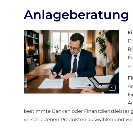
Anlageberatung
Ei
Di
Ri
Ih
au
Fi
An
KI
Fi
An
bestimmte Banken oder Finanzdienstleister g
verschiedenen Produkten auswählen und verm