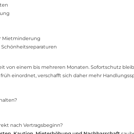
ten
tung
r Mietminderung
 Schönheitsreparaturen
tezeit von einem bis mehreren Monaten. Sofortschutz ble
üh einordnet, verschafft sich daher mehr Handlungsspie
halten?
rekt nach Vertragsbeginn?
ten, Kaution, Mieterhöhung und Nachbarschaft
saube